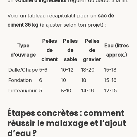
un
volume d’ingrédients
régulier du début à la fin.
Voici un tableau récapitulatif pour un
sac de
ciment 35 kg
(à ajuster selon ton projet) :
Pelles
Pelles
Pelles
Type
Eau (litres
de
de
de
d’ouvrage
approx.)
ciment
sable
gravier
Dalle/Chape
5-6
10-12
18-20
15-18
Fondation
6
10
18
15-16
Linteau/mur
5
8-10
14-16
12-15
Étapes concrètes : comment
réussir le malaxage et l’ajout
d’eau ?